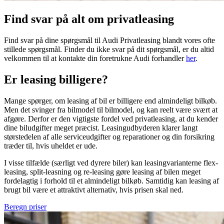
Find svar på alt om privatleasing
Find svar på dine spørgsmål til Audi Privatleasing blandt vores ofte
stillede spørgsmål. Finder du ikke svar på dit spørgsmål, er du altid
velkommen til at kontakte din foretrukne Audi forhandler
her
.
Er leasing billigere?
Mange spørger, om leasing af bil er billigere end almindeligt bilkøb.
Men det svinger fra bilmodel til bilmodel, og kan reelt være svært at
afgøre. Derfor er den vigtigste fordel ved privatleasing, at du kender
dine biludgifter meget præcist. Leasingudbyderen klarer langt
størstedelen af alle serviceudgifter og reparationer og din forsikring
træder til, hvis uheldet er ude.
I visse tilfælde (særligt ved dyrere biler) kan leasingvarianterne flex-
leasing, split-leasning og re-leasing gøre leasing af bilen meget
fordelagtig i forhold til et almindeligt bilkøb. Samtidig kan leasing af
brugt bil være et attraktivt alternativ, hvis prisen skal ned.
Beregn priser