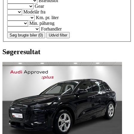
Brændstof
Gear
Modelår fra
Km. pr. liter
Min. påhæng
Forhandler
Søg brugte biler (
0
)
Udvid filter
Søgeresultat